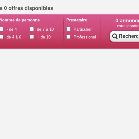
s 0 offres disponibles
Nombre de personne
Prestataire
0
annonc
corresponde
- de 4
de 7 à 10
Particulier
Recherc
de 4 à 6
+ de 10
Professionel