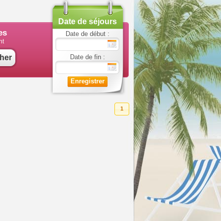
Date de séjours
es
Date de début :
nt
her
Date de fin :
Enregistrer
1