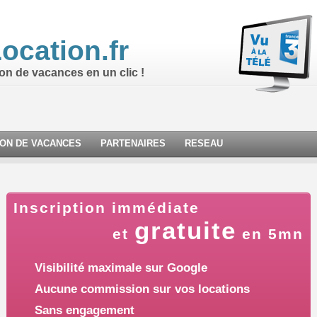
ocation.fr
ion de vacances en un clic !
ION DE VACANCES
PARTENAIRES
RESEAU
Inscription immédiate
gratuite
et
en 5mn
Visibilité maximale sur Google
Aucune commission sur vos locations
Sans engagement