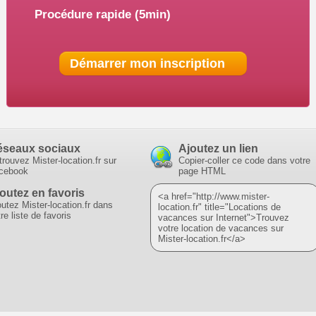
Procédure rapide (5min)
Démarrer mon inscription
éseaux sociaux
Ajoutez un lien
trouvez Mister-location.fr sur
Copier-coller ce code dans votre
cebook
page HTML
outez en favoris
<a href="http://www.mister-
outez Mister-location.fr dans
location.fr" title="Locations de
re liste de favoris
vacances sur Internet">Trouvez
votre location de vacances sur
Mister-location.fr</a>