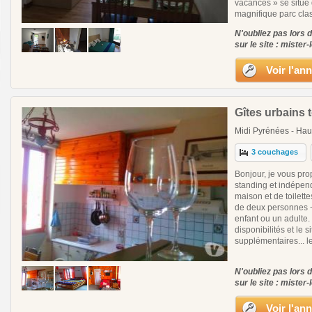
vacances » se situe 
magnifique parc clas
N'oubliez pas lors 
sur le site : mister-
Voir l'an
Gîtes urbains 
Midi Pyrénées - Hau
3 couchages
Bonjour, je vous pro
standing et indépen
maison et de toilette
de deux personnes + 
enfant ou un adulte.
disponibilités et le
supplémentaires... le
N'oubliez pas lors 
sur le site : mister-
Voir l'an