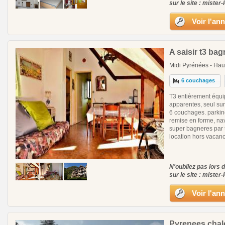
sur le site : mister-
Voir l'an
A saisir t3 ba
Midi Pyrénées - Ha
6 couchages
T3 entièrement équipé
apparentes, seul sur
6 couchages. parking
remise en forme, nav
super bagneres par t
location hors vacan
N'oubliez pas lors 
sur le site : mister-
Voir l'an
Pyrenees chale