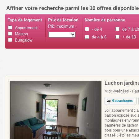
Affiner votre recherche parmi les 16 offres disponibl
Type de logement
Prix de location
Nombre de personne
Prix maximum :
Appartement
- de 4
de 7 à 1
Maison
de 4 à 6
+ de 10
Bungalow
Luchon jardins
Midi Pyrénées - Ha
4 couchages
Joli appartement cla
balcon exposé sud s
montagnes environna
bagnères de luchon d
bois pour une atmos
classé 3 étoiles meu