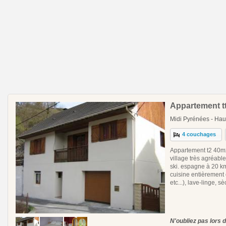
Appartement tt
Midi Pyrénées - Ha
4 couchages
Appartement t2 40m2
village très agréabl
ski. espagne à 20 k
cuisine entièrement 
etc...), lave-linge, s
N'oubliez pas lors 