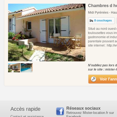
Chambres d ho
Midi Pyrénées - Hau
8 couchages
Situé au nord ouest d
toulousettes vous inv
gastronomie et indus
parentale pouvant ac
site internet : http:/
N'oubliez pas lors 
sur le site : mister-
Voir l'an
Accès rapide
Réseaux sociaux
Retrouvez Mister-location.fr sur
Contact et assistance
Facebook