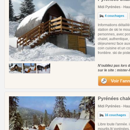
Midi Pyrénées - Hau
4 couchages
Informations détaillé
station de ski le mou
personnes, avec possi
chalet, authentique,
déjeunerez face aux
coin cuisine et un co
frontière. ski de pist
N'oubliez pas lors 
sur le site : mister-
Voir l'an
Pyrénées chale
Midi Pyrénées - Hau
16 couchages
Libre toute l'année. 
mourtis.fr/ pyrénées.