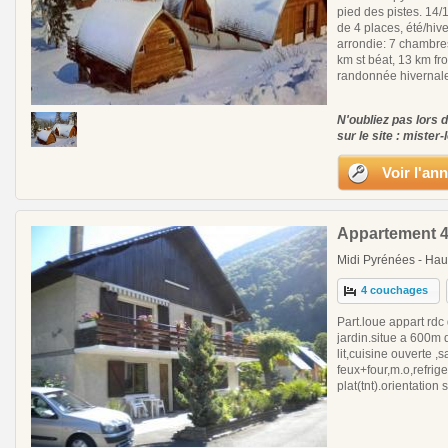
pied des pistes. 14/1
de 4 places, été/hive
arrondie: 7 chambres
km st béat, 13 km fr
randonnée hivernale.
N'oubliez pas lors 
sur le site : mister-
Voir l'an
Appartement 4
Midi Pyrénées - Hau
4 couchages
Part.loue appart rdc
jardin.situe a 600m 
lit,cuisine ouverte ,
feux+four,m.o,refrig
plat(tnt).orientatio