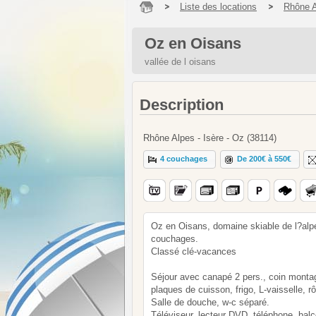
Liste des locations
Rhône 
Oz en Oisans
vallée de l oisans
Description
Rhône Alpes - Isère - Oz (38114)
4 couchages
De 200€ à 550€
Oz en Oisans, domaine skiable de l?alp
couchages.
Classé clé-vacances
Séjour avec canapé 2 pers., coin montag
plaques de cuisson, frigo, L-vaisselle, rô
Salle de douche, w-c séparé.
Téléviseur, lecteur DVD, téléphone, balc