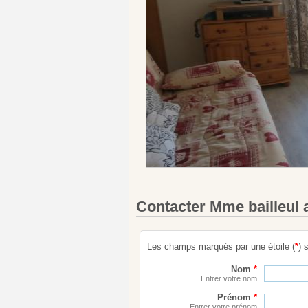
Contacter Mme bailleul 
Les champs marqués par une étoile (
*
) 
Nom
*
Entrer votre nom
Prénom
*
Entrer votre prénom