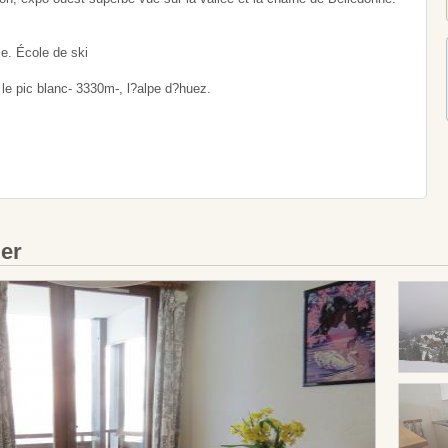
e. École de ski
 le pic blanc- 3330m-, l?alpe d?huez.
ier