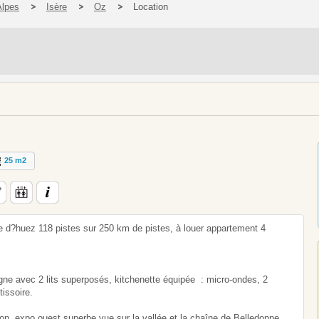
Alpes
Isère
Oz
Location
25 m2
e d?huez 118 pistes sur 250 km de pistes, à louer appartement 4
ne avec 2 lits superposés, kitchenette équipée : micro-ondes, 2
tissoire.
on, expo ouest superbe vue sur la vallée et la chaîne de Belledonne.