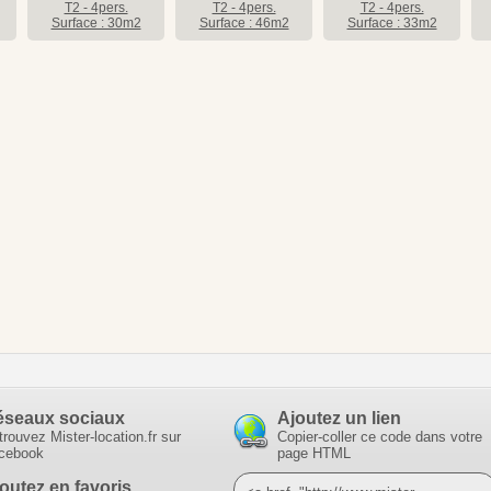
T2 - 4pers.
T2 - 4pers.
T2 - 4pers.
Surface : 30m2
Surface : 46m2
Surface : 33m2
éseaux sociaux
Ajoutez un lien
trouvez Mister-location.fr sur
Copier-coller ce code dans votre
cebook
page HTML
outez en favoris