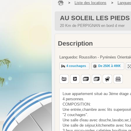
Liste des locations
Langued
AU SOLEIL LES PIEDS
20 Km de PERPIGNAN en bord d mer
Description
Languedoc Roussillon - Pyrénées Oriental
4 couchages
De 250€ à 490€
Loue appartement situé au 3éme étage a
4 personnes.
COMPOSITION:
Une entrée,chambre avec lits superpos
"2 couchages".
Une salle d'eau avec douche,lavabo,wc,l
Une salle de séjour,kitchenette avec fou
3 feux,micro-ondes,cafetière,bouilloire,gri