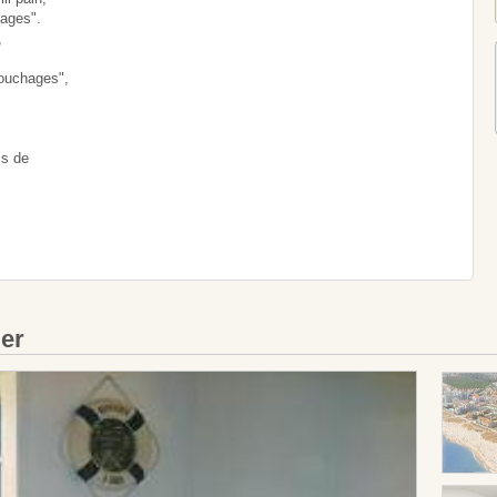
hages".
,
couchages",
cs de
ier