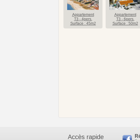
Appartement
Appartement
T3 - 4pers.
T3 - 6pers.
Surface : 45m2
Surface : 50m2
Accès rapide
R