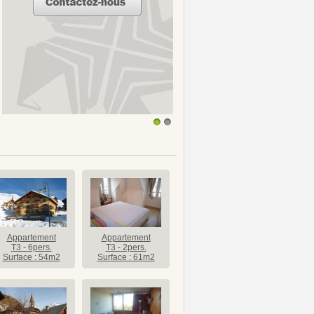
1
2
Appartement
Appartement
T3 - 6pers.
T3 - 2pers.
Surface : 54m2
Surface : 61m2