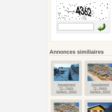
Annonces similiaires
Appartement
Appartement
T3 - 7pers.
T3 - 4pers.
Surface : 50m2
Surface : 45m2