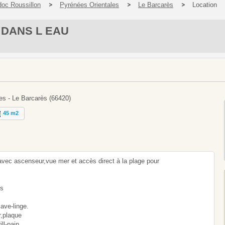
oc Roussillon
Pyrénées Orientales
Le Barcarès
Location
 DANS L EAU
es - Le Barcarès (66420)
45 m2
vec ascenseur,vue mer et accès direct à la plage pour
és
ave-linge.
r,plaque
ll-pain,