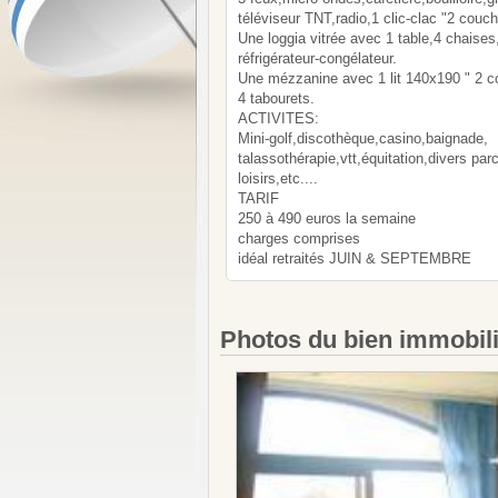
téléviseur TNT,radio,1 clic-clac "2 couc
Une loggia vitrée avec 1 table,4 chaises
réfrigérateur-congélateur.
Une mézzanine avec 1 lit 140x190 " 2 
4 tabourets.
ACTIVITES:
Mini-golf,discothèque,casino,baignade,
talassothérapie,vtt,équitation,divers par
loisirs,etc....
TARIF
250 à 490 euros la semaine
charges comprises
idéal retraités JUIN & SEPTEMBRE
Photos du bien immobil