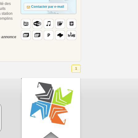
ité des
Contacter par e-mail
uits
a station
remplins
te annonce
1