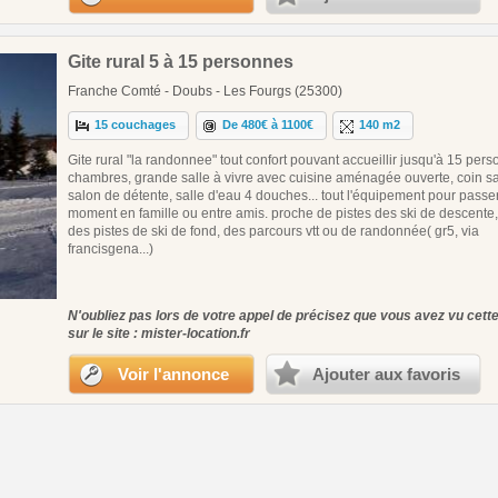
Gite rural 5 à 15 personnes
Franche Comté - Doubs - Les Fourgs (25300)
15 couchages
De 480€ à 1100€
140 m2
Gite rural "la randonnee" tout confort pouvant accueillir jusqu'à 15 pers
chambres, grande salle à vivre avec cuisine aménagée ouverte, coin sa
salon de détente, salle d'eau 4 douches... tout l'équipement pour passe
moment en famille ou entre amis. proche de pistes des ski de descente,
des pistes de ski de fond, des parcours vtt ou de randonnée( gr5, via
francisgena...)
N'oubliez pas lors de votre appel de précisez que vous avez vu cet
sur le site : mister-location.fr
Voir l'annonce
Ajouter aux favoris