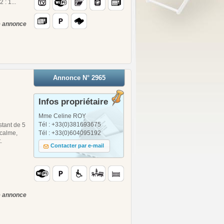
 : 1...
te annonce
Annonce N° 2965
Infos propriétaire
Mme Celine ROY
Tél : +33(0)381693675
stant de 5
 calme,
Tél : +33(0)604095192
.
Contacter par e-mail
te annonce