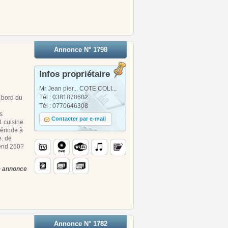
Annonce N° 1798
Infos propriétaire
Mr Jean pier... COTE COLI...
Tél : 0381878602
u bord du
Tél : 0770646308
s
Contacter par e-mail
1 cuisine
période à
e. de
 end 250?
te annonce
Annonce N° 1782