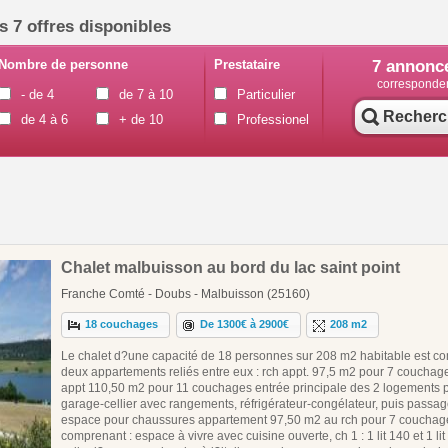
s 7 offres disponibles
Nombre de personne
Prestataire
7
annonc
corresponde
- de 4
de 7 à 10
Particulier
Recherc
de 4 à 6
+ de 10
Professionel
Chalet malbuisson au bord du lac saint point
Franche Comté - Doubs - Malbuisson (25160)
18 couchages
De 1300€ à 2900€
208 m2
Le chalet d?une capacité de 18 personnes sur 208 m2 habitable est 
deux appartements reliés entre eux : rch appt. 97,5 m2 pour 7 couchage
appt 110,50 m2 pour 11 couchages entrée principale des 2 logements 
garage-cellier avec rangements, réfrigérateur-congélateur, puis passag
espace pour chaussures appartement 97,50 m2 au rch pour 7 couchag
comprenant : espace à vivre avec cuisine ouverte, ch 1 : 1 lit 140 et 1 lit