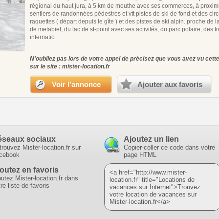
régional du haut jura, à 5 km de mouthe avec ses commerces, à proxim
sentiers de randonnées pédestres et vtt pistes de ski de fond et des circ
raquettes ( départ depuis le gîte ) et des pistes de ski alpin. proche de l
de metabief, du lac de st-point avec ses activités, du parc polaire, des t
internatio
N'oubliez pas lors de votre appel de précisez que vous avez vu cet
sur le site : mister-location.fr
Voir l'annonce
Ajouter aux favoris
éseaux sociaux
Ajoutez un lien
trouvez Mister-location.fr sur
Copier-coller ce code dans votre
cebook
page HTML
outez en favoris
<a href="http://www.mister-
outez Mister-location.fr dans
location.fr" title="Locations de
re liste de favoris
vacances sur Internet">Trouvez
votre location de vacances sur
Mister-location.fr</a>