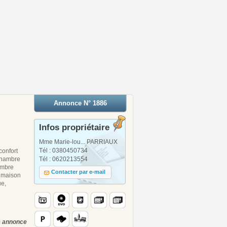
Annonce N° 1886
Infos propriétaire
Mme Marie-lou... PARRIAUX
Tél : 0380450734
confort
 chambre
Tél : 0620213554
ambre
Contacter par e-mail
a maison
ue,
te annonce