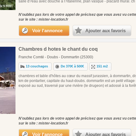
salle d?eau avec douche à l?italienne, plan vasque - placard mural. ch 2
N'oubliez pas lors de votre appel de précisez que vous avez vu cet
sur le site : mister-location.fr
Voir l'annonce
Ajouter aux favoris
Chambres d hotes le chant du coq
Franche Comté - Doubs - Dommartin (25300)
13 couchages
De 370€ à 500€
151 m2
chambres et table d'hôtes au cœur du massif jurassien, à dommartin, di
km de pontarlier, capitale du haut-doubs. dommartin est un petit village
exposé au sud, traversé par une rivière (le drugeon) et adossé à la forêt
N'oubliez pas lors de votre appel de précisez que vous avez vu cet
sur le site : mister-location.fr
Voir l'annonce
Ajouter aux favoris