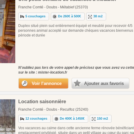
Franche Comté - Doubs - Métabief (25370)
5 couchages
De 260€ à 500€
38 m2
Duplex situé plein sud entièrement équipé et meublé pour recevoir 4/5
personnes animal accepté sur demande chèques vacances bienvenus p
période et durée
N'oubliez pas lors de votre appel de précisez que vous avez vu cet
sur le site : mister-location.fr
Voir l'annonce
Ajouter aux favoris
Location saisonnière
Franche Comté - Doubs - Reculfoz (25240)
12 couchages
De 400€ à 1450€
150 m2
Vos vacances au calme dans cette ancienne ferme rénovée bénéficiant
emplacement privilégié, située dans un petit village au cœur du parc na