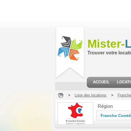
Mister-
L
Trouver votre locat
ACCUEIL
LOCAT
Liste des locations
Franch
Région
Franche Comt