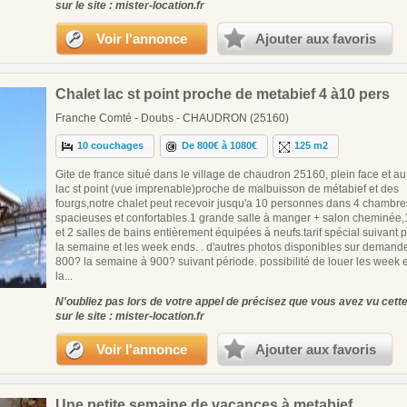
sur le site : mister-location.fr
Voir l'annonce
Ajouter aux favoris
Chalet lac st point proche de metabief 4 à10 pers
Franche Comté - Doubs - CHAUDRON (25160)
10 couchages
De 800€ à 1080€
125 m2
Gite de france situé dans le village de chaudron 25160, plein face et a
lac st point (vue imprenable)proche de malbuisson de métabief et des
fourgs,notre chalet peut recevoir jusqu'a 10 personnes dans 4 chambre
spacieuses et confortables.1 grande salle à manger + salon cheminée,
et 2 salles de bains entièrement équipées à neufs.tarif spécial suivant 
la semaine et les week ends. . d'autres photos disponibles sur demand
800? la semaine à 900? suivant période. possibilité de louer les week
la...
N'oubliez pas lors de votre appel de précisez que vous avez vu cet
sur le site : mister-location.fr
Voir l'annonce
Ajouter aux favoris
Une petite semaine de vacances à metabief