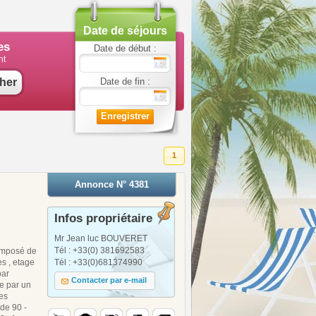
Date de séjours
es
Date de début :
nt
her
Date de fin :
Enregistrer
1
Annonce N° 4381
Infos propriétaire
Mr Jean luc BOUVERET
Tél : +33(0) 381692583
composé de
s , etage
Tél : +33(0)681374990
par
Contacter par e-mail
e par un
es
 de 90 -