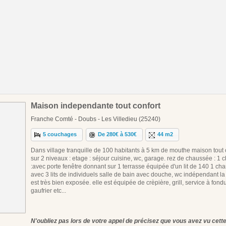
Maison independante tout confort
Franche Comté - Doubs - Les Villedieu (25240)
5 couchages
De 280€ à 530€
44 m2
Dans village tranquille de 100 habitants à 5 km de mouthe maison tout 
sur 2 niveaux : etage : séjour cuisine, wc, garage. rez de chaussée : 1
:avec porte fenêtre donnant sur 1 terrasse équipée d'un lit de 140 1 ch
avec 3 lits de individuels salle de bain avec douche, wc indépendant l
est très bien exposée. elle est équipée de crèpière, grill, service à fond
gaufrier etc...
N'oubliez pas lors de votre appel de précisez que vous avez vu cet