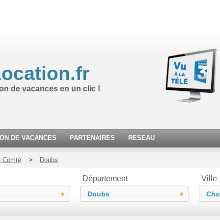
ocation.fr
ion de vacances en un clic !
ION DE VACANCES
PARTENAIRES
RESEAU
e Comté
Doubs
Département
Ville
é
Doubs
Choi