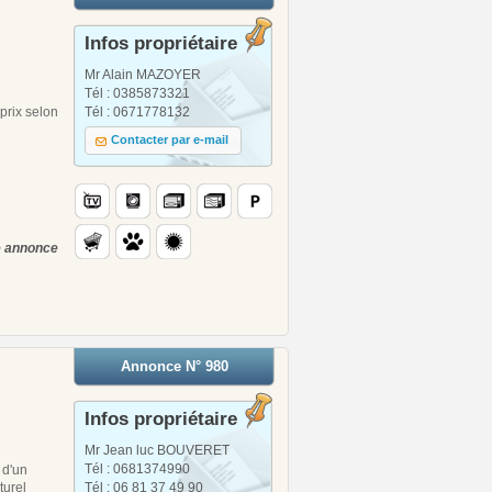
Infos propriétaire
Mr Alain MAZOYER
Tél : 0385873321
rix selon
Tél : 0671778132
Contacter par e-mail
te annonce
Annonce N° 980
Infos propriétaire
Mr Jean luc BOUVERET
Tél : 0681374990
 d'un
turel
Tél : 06 81 37 49 90