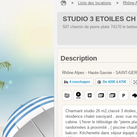
Liste des locations
Rhône 
STUDIO 3 ETOILES CH
507 chemin de pierre plate 74170 le bette
Description
Rhône Alpes - Haute-Savoie - SAINT-GE
4 couchages
De 420€ à 670€
Charmant studio 26 m2,classé 3 étoiles
résidence chalet savoyard , avec vue ma
cabine. L'hiver le télésiège de "pierre p
randonnées à proximité , ( piscine chauff
balcon. Kitchenette dans séjour équipé 