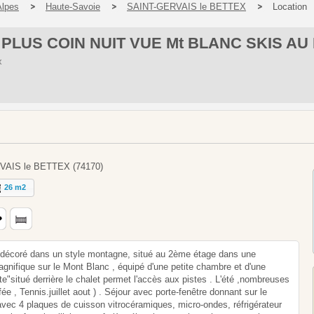
Alpes
Haute-Savoie
SAINT-GERVAIS le BETTEX
Location
 PLUS COIN NUIT VUE Mt BLANC SKIS AU
x
RVAIS le BETTEX (74170)
26 m2
,décoré dans un style montagne, situé au 2ème étage dans une
gnifique sur le Mont Blanc , équipé d'une petite chambre et d'une
late"situé derrière le chalet permet l'accès aux pistes . L'été ,nombreuses
ée , Tennis.juillet aout ) . Séjour avec porte-fenêtre donnant sur le
avec 4 plaques de cuisson vitrocéramiques, micro-ondes, réfrigérateur