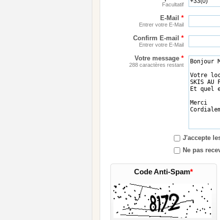
Facultatif
E-Mail
*
Entrer votre E-Mail
Confirm E-mail
*
Entrer votre E-Mail
Votre message
*
288 caractères restant
J'accepte l
Ne pas recev
Code Anti-Spam
*