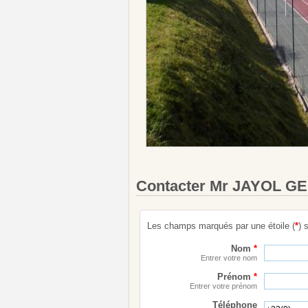
Contacter Mr JAYOL 
Les champs marqués par une étoile (
*
) 
Nom
*
Entrer votre nom
Prénom
*
Entrer votre prénom
Téléphone