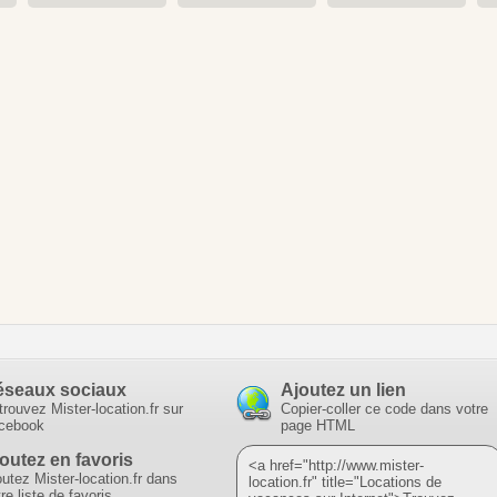
éseaux sociaux
Ajoutez un lien
trouvez Mister-location.fr sur
Copier-coller ce code dans votre
cebook
page HTML
outez en favoris
<a href="http://www.mister-
outez Mister-location.fr dans
location.fr" title="Locations de
re liste de favoris