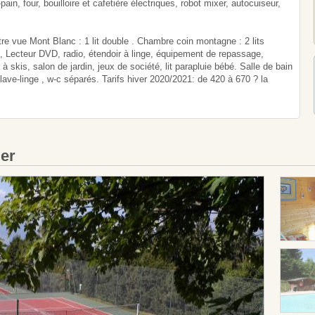
ain, four, bouilloire et cafetière électriques, robot mixer, autocuiseur,
 vue Mont Blanc : 1 lit double . Chambre coin montagne : 2 lits
 Lecteur DVD, radio, étendoir à linge, équipement de repassage,
à skis, salon de jardin, jeux de société, lit parapluie bébé. Salle de bain
ave-linge , w-c séparés. Tarifs hiver 2020/2021: de 420 à 670 ? la
ier