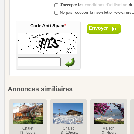
J'accepte les
conditions d'utilisation
du 
Ne pas recevoir la newsletter www.mister
Code Anti-Spam
*
Envoyer
Annonces similiaires
Chalet
Chalet
Maison
T3 - 5pers.
T3 - 10pers.
T3 - 4pers.